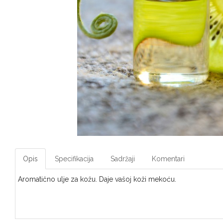
Opis
Specifikacija
Sadržaji
Komentari
Aromatično ulje za kožu. Daje vašoj koži mekoću.