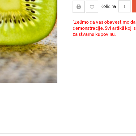
Količina
*Želimo da vas obavestimo da j
demonstracije. Svi artikli koji
za stvarnu kupovinu.