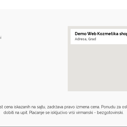
i
Demo Web Kozmetika sho
i
Adresa, Grad
 cena iskazanih na sajtu, zadržava pravo izmena cena. Ponudu za osta
dobiti na upit. Plaćanje se isključivo vrši virmanski - bezgotovinski.