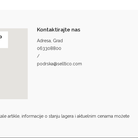
Kontaktirajte nas
p
Adresa, Grad
063308800
/
podrska@selltico.com
le artikle, informacije o stanju lagera i aktuelnim cenama možete