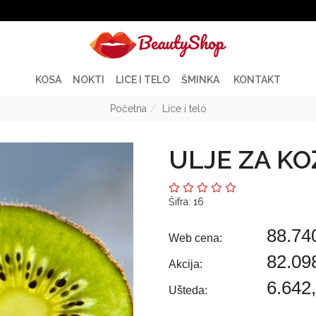
KOSA
NOKTI
LICE I TELO
ŠMINKA
KONTAKT
Početna
Lice i telo
ULJE ZA K
Šifra: 16
88.74
Web cena:
82.09
Akcija:
6.642
Ušteda: