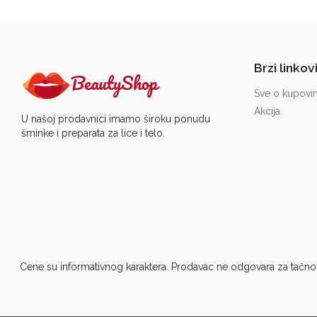
Brzi linkov
Sve o kupovin
Akcija
U našoj prodavnici imamo široku ponudu
šminke i preparata za lice i telo.
Cene su informativnog karaktera. Prodavac ne odgovara za tačnost